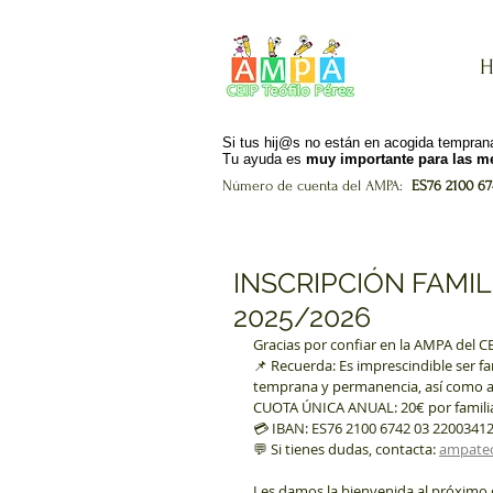
H
Si tus hij@s no están en acogida tempr
Tu ayuda es
muy importante para las me
Número de cuenta del AMPA:
ES76 2100 674
INSCRIPCIÓN FAMI
2025/2026
Gracias por confiar en la AMPA del CE
📌 Recuerda: Es imprescindible ser fa
temprana y permanencia, así como a 
CUOTA ÚNICA ANUAL: 20€ por famili
💳 IBAN: ES76 2100 6742 03 2200341
💬 Si tienes dudas, contacta: 
ampateo
Les damos la bienvenida al próximo c