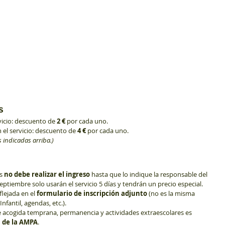
s
rvicio: descuento de 
2 €
 por cada uno.
n el servicio: descuento de 
4 €
 por cada uno.
s indicadas arriba.)
s 
no debe realizar el ingreso
 hasta que lo indique la responsable del 
septiembre solo usarán el servicio 5 días y tendrán un precio especial.
lejada en el 
formulario de inscripción adjunto
 (no es la misma 
Infantil, agendas, etc.).
de acogida temprana, permanencia y actividades extraescolares es 
a de la AMPA
.