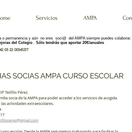
ome
Servicios
AMPA
Con
ana o permanencia y aún no eres soci@ del AMPA siempre puedes colaborar
joras del Colegio
.
Sólo tendrás que aportar 20€/anuales
2 03 22 00341217
LIAS SOCIAS AMPA CURSO ESCOLAR
IP Teófilo Pérez.
milia socia de la AMPA para poder acceder a los servicios de acogida 
las actividades extraescolares.
a
217
filoperez@gmail.com
urso escolar. Desde la AMPA seguiremos trabajando para facilitar la 