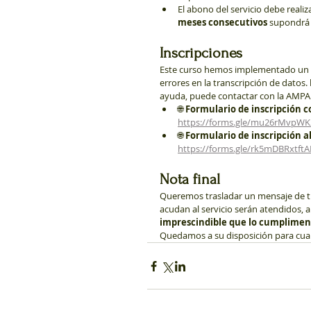
El abono del servicio debe realiz
meses consecutivos
 supondrá l
Inscripciones
Este curso hemos implementado un for
errores en la transcripción de datos. 
ayuda, puede contactar con la AMPA
🌐 
Formulario de inscripción c
https://forms.gle/mu26rMvpW
🌐 
Formulario de inscripción 
https://forms.gle/rk5mDBRxtft
Nota final
Queremos trasladar un mensaje de tra
acudan al servicio serán atendidos,
imprescindible que lo cumplime
Quedamos a su disposición para cual