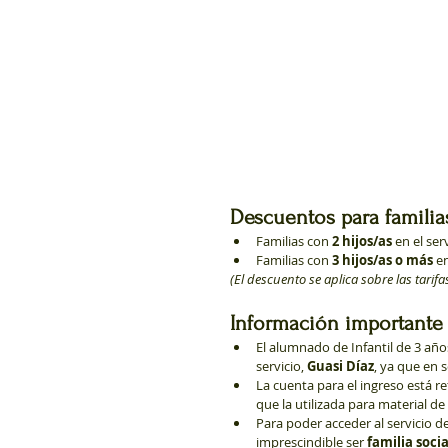
Descuentos para familia
Familias con 
2 hijos/as
 en el se
Familias con 
3 hijos/as o más
 e
(El descuento se aplica sobre las tarifa
Información importante
El alumnado de Infantil de 3 año
servicio, 
Guasi Díaz
, ya que en 
La cuenta para el ingreso está ref
que la utilizada para material de 
Para poder acceder al servicio 
imprescindible ser 
familia soci