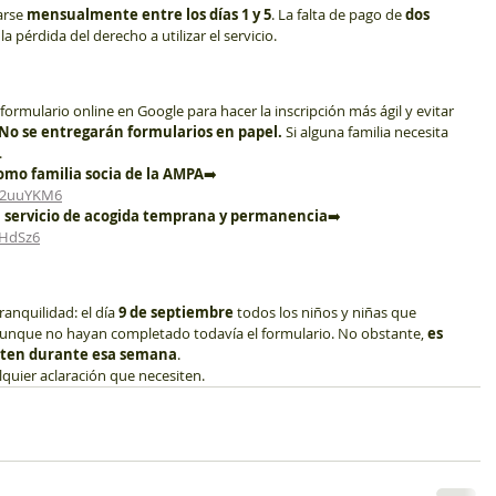
arse 
mensualmente entre los días 1 y 5
. La falta de pago de 
dos 
a pérdida del derecho a utilizar el servicio.
mulario online en Google para hacer la inscripción más ágil y evitar 
No se entregarán formularios en papel.
 Si alguna familia necesita 
.
omo familia socia de la AMPA
➡️ 
K2uuYKM6
al servicio de acogida temprana y permanencia
➡️ 
AHdSz6
nquilidad: el día 
9 de septiembre
 todos los niños y niñas que 
 aunque no hayan completado todavía el formulario. No obstante, 
es 
nten durante esa semana
.
quier aclaración que necesiten.