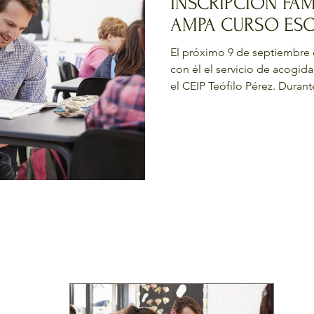
INSCRIPCIÓN FAM
AMPA CURSO ESC
El próximo 9 de septiembre 
con él el servicio de acogi
el CEIP Teófilo Pérez. Durant
será especial, pasando al habi
septiembre. El alumnado de 
incorporarse desde el 24 de
finalizada su adaptación. Ya e
descuentos, y las inscripcio
exclusivamente mediante for