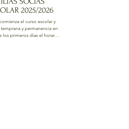
ILIAS SOCIAS
OLAR 2025/2026
comienza el curso escolar y
da temprana y permanencia en
e los primeros días el horario
tual a partir del 15 de
Infantil de 3 años podrá
 septiembre, una vez
stán disponibles las tarifas y
nes deben realizarse
mularios online.